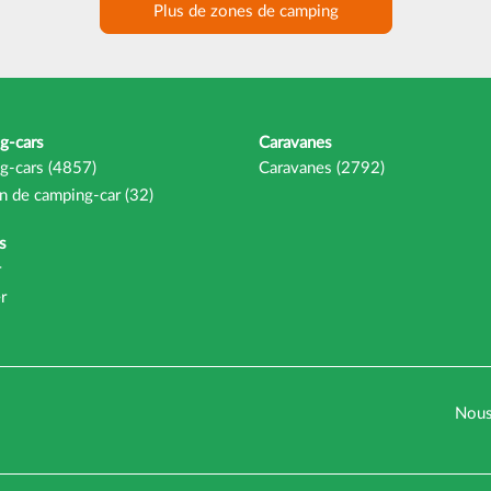
Plus de zones de camping
g-cars
Caravanes
g-cars (4857)
Caravanes (2792)
n de camping-car (32)
s
r
r
Nous