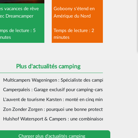
s vacances de rêve
Goboony s'étend en
ec Dreamcamper
Amérique du Nord
mps de lecture : 5
Temps de lecture : 2
nutes
minutes
Plus d'actualités camping
Multicampers Wageningen : Spécialiste des camping-cars Volkswa
Camperpaleis : Garage exclusif pour camping-cars à Beek en Donk
L'auvent de tourisme Karsten : monté en cinq minutes
Zon Zonder Zorgen : pourquoi une bonne protection solaire n'est p
Hulshof Watersport & Campers : une combinaison forte
Charger plus d'actualités camping