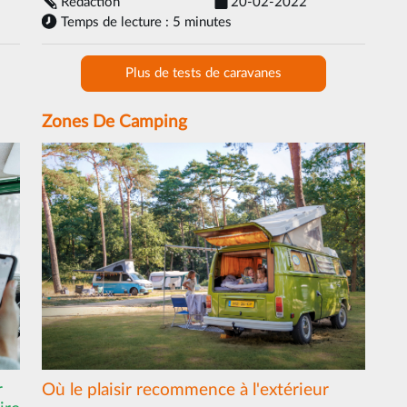
Rédaction
20-02-2022
Temps de lecture : 5 minutes
Plus de tests de caravanes
Zones De Camping
r
Où le plaisir recommence à l'extérieur