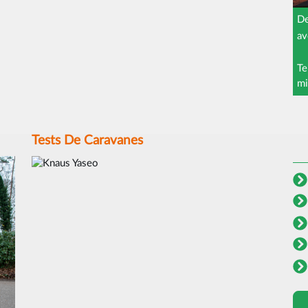
De
av
Te
mi
Tests De Caravanes